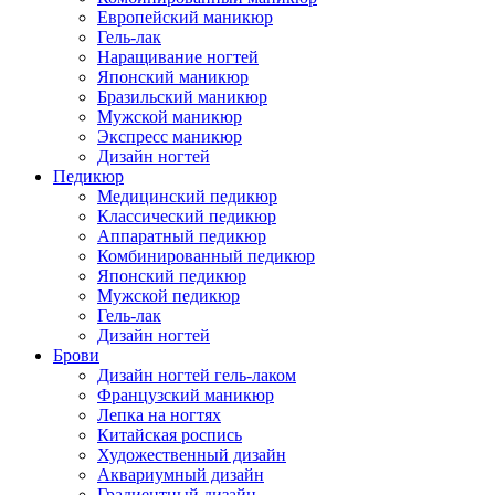
Европейский маникюр
Гель-лак
Наращивание ногтей
Японский маникюр
Бразильский маникюр
Мужской маникюр
Экспресс маникюр
Дизайн ногтей
Педикюр
Медицинский педикюр
Классический педикюр
Аппаратный педикюр
Комбинированный педикюр
Японский педикюр
Мужской педикюр
Гель-лак
Дизайн ногтей
Брови
Дизайн ногтей гель-лаком
Французский маникюр
Лепка на ногтях
Китайская роспись
Художественный дизайн
Аквариумный дизайн
Градиентный дизайн