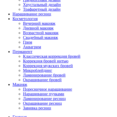
Хрустальный дизайн
Трафаретный дизайн
Наращивание ресниц
Косметология
Вечерний макияж
Дневной макияж
Возрастной макияж
Свадебный макияж
Грим
Аквагрим
Перманент
Классическая коррекция бровей
Коррекция бровей нитью
Коррекция мужских бровей
Микроблейдинг
Ламинирование бровей
Окрашивание бровей
Макияж
Поресничное наращивание
Наращивание пучками
Ламинирование ресниц
Окрашивание ресниц
Завивка ресниц
Главная