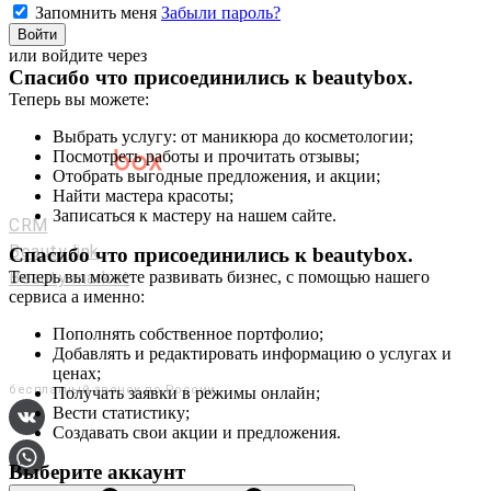
Запомнить меня
Забыли пароль?
Войти
или войдите через
Спасибо что присоединились к
beautybox
.
Теперь вы можете:
Выбрать услугу: от маникюра до косметологии;
Посмотреть работы и прочитать отзывы;
Отобрать выгодные предложения, и акции;
Мастерам и салонам
Найти мастера красоты;
Записаться к мастеру на нашем сайте.
CRM
Beauty link
Спасибо что присоединились к
beautybox
.
Beauty market
Теперь вы можете развивать бизнес, с помощью нашего
сервиса а именно:
Приложение
Мы в соц. сетях
Пополнять собственное портфолио;
Добавлять и редактировать информацию о услугах и
+7 (800) 551-80-29
ценах;
бесплатный звонок по России
Получать заявки в режимы онлайн;
Вести статистику;
Создавать свои акции и предложения.
Выберите аккаунт